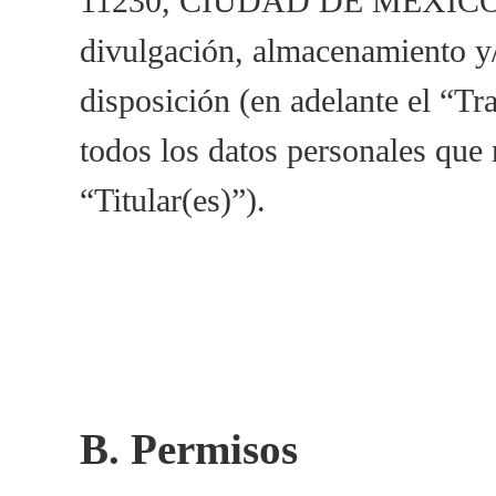
11230, CIUDAD DE MÉXICO es e
divulgación, almacenamiento y/
disposición (en adelante el “Tr
todos los datos personales que 
“Titular(es)”).
Permisos